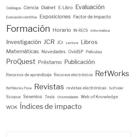
Evaluación
Ciencia
Dialnet
E-Libro
Catálogos
Exposiciones
Factor de impacto
Evaluación científica
Formación
Horario
IN-RECS
Informática
JCR
Investigación
Libros
JCr
Lectura
Matemáticas
Novedades
OvidSP
Películas
ProQuest
Publicación
Préstamo
RefWorks
Recursos de aprendizaje
Recursos electrónicos
Revistas
revistas electrónicas
RefWorks Flow
SciFinder
Sexenios
Scopus
Tesis
Web of Knowledge
Universidades
Índices de impacto
WOK
Buscar: