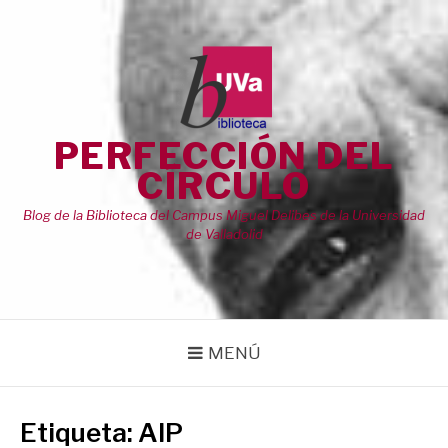
Saltar
al
contenido
PERFECCIÓN DEL
CÍRCULO
Blog de la Biblioteca del Campus Miguel Delibes de la Universidad
de Valladolid
MENÚ
Etiqueta:
AIP