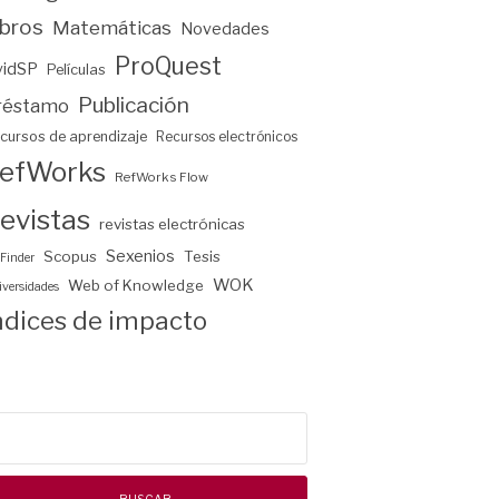
ibros
Matemáticas
Novedades
ProQuest
vidSP
Películas
Publicación
réstamo
cursos de aprendizaje
Recursos electrónicos
efWorks
RefWorks Flow
evistas
revistas electrónicas
Sexenios
Scopus
Tesis
Finder
WOK
Web of Knowledge
versidades
ndices de impacto
scar: