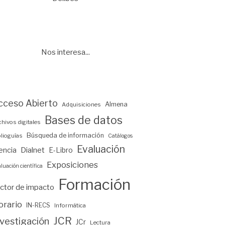
Nos interesa...
cceso Abierto
Almena
Adquisiciones
Bases de datos
chivos digitales
Búsqueda de información
blioguías
Catálogos
Evaluación
encia
Dialnet
E-Libro
Exposiciones
luación científica
Formación
ctor de impacto
orario
IN-RECS
Informática
JCR
nvestigación
JCr
Lectura