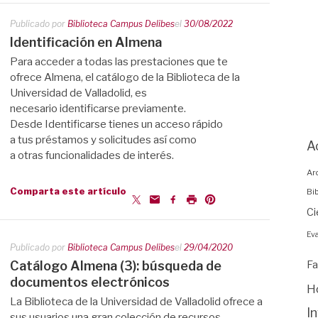
Publicado por
Biblioteca Campus Delibes
el
30/08/2022
Identificación en Almena
Para acceder a todas las prestaciones que te
ofrece Almena, el catálogo de la Biblioteca de la
Universidad de Valladolid, es
necesario identificarse previamente.
Desde Identificarse tienes un acceso rápido
a tus préstamos y solicitudes así como
A
a otras funcionalidades de interés.
Ar
Comparta este artículo
Bi
Ci
Eva
Publicado por
Biblioteca Campus Delibes
el
29/04/2020
Catálogo Almena (3): búsqueda de
Fa
documentos electrónicos
H
La Biblioteca de la Universidad de Valladolid ofrece a
I
sus usuarios una gran colección de recursos