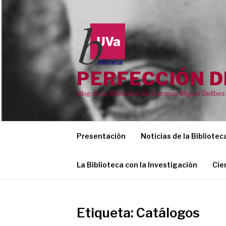
Saltar
al
contenido
PERFECCIÓN D
Blog de la Biblioteca del Campus Miguel Delibes 
Presentación
Noticias de la Bibliotec
La Biblioteca con la Investigación
Cie
Etiqueta:
Catálogos