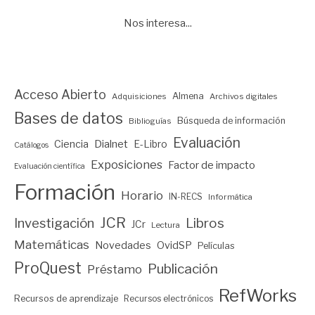
Nos interesa...
Acceso Abierto
Almena
Adquisiciones
Archivos digitales
Bases de datos
Búsqueda de información
Biblioguías
Evaluación
Ciencia
Dialnet
E-Libro
Catálogos
Exposiciones
Factor de impacto
Evaluación científica
Formación
Horario
IN-RECS
Informática
JCR
Investigación
Libros
JCr
Lectura
Matemáticas
Novedades
OvidSP
Películas
ProQuest
Publicación
Préstamo
RefWorks
Recursos de aprendizaje
Recursos electrónicos