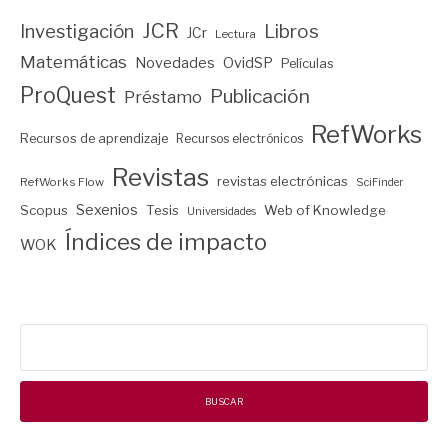
JCR
Investigación
Libros
JCr
Lectura
Matemáticas
Novedades
OvidSP
Películas
ProQuest
Publicación
Préstamo
RefWorks
Recursos de aprendizaje
Recursos electrónicos
Revistas
revistas electrónicas
RefWorks Flow
SciFinder
Sexenios
Scopus
Tesis
Web of Knowledge
Universidades
Índices de impacto
WOK
Buscar: