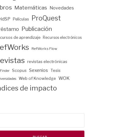
ibros
Matemáticas
Novedades
ProQuest
vidSP
Películas
Publicación
réstamo
cursos de aprendizaje
Recursos electrónicos
efWorks
RefWorks Flow
evistas
revistas electrónicas
Sexenios
Scopus
Tesis
Finder
WOK
Web of Knowledge
versidades
ndices de impacto
scar: