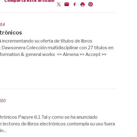
Comparta este artículo
014
ctrónicos
á incrementando su oferta de títulos de libros
: Dawsonera Colección multidisciplinar con 27 títulos en
information & general works >> Almena >> Accept >>
010
ctrónicos Papyre 6.1 Tal y como se ha anunciado
lectores de libros electrónicos contempla su uso fuera
fin…