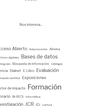
Nos interesa...
cceso Abierto
Almena
Adquisiciones
Bases de datos
chivos digitales
Búsqueda de información
blioguías
Catálogos
Evaluación
encia
Dialnet
E-Libro
Exposiciones
luación científica
Formación
ctor de impacto
orario
IN-RECS
Informática
JCR
nvestigación
JCr
Lectura