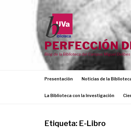
Saltar
al
contenido
PERFECCIÓN D
Blog de la Biblioteca del Campus Miguel Delibes 
Presentación
Noticias de la Bibliotec
La Biblioteca con la Investigación
Cie
Etiqueta:
E-Libro