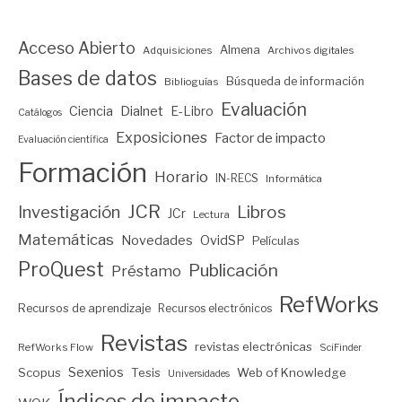
Acceso Abierto
Almena
Adquisiciones
Archivos digitales
Bases de datos
Búsqueda de información
Biblioguías
Evaluación
Ciencia
Dialnet
E-Libro
Catálogos
Exposiciones
Factor de impacto
Evaluación científica
Formación
Horario
IN-RECS
Informática
JCR
Investigación
Libros
JCr
Lectura
Matemáticas
Novedades
OvidSP
Películas
ProQuest
Publicación
Préstamo
RefWorks
Recursos de aprendizaje
Recursos electrónicos
Revistas
revistas electrónicas
RefWorks Flow
SciFinder
Sexenios
Scopus
Tesis
Web of Knowledge
Universidades
Índices de impacto