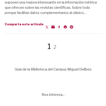
suponen una mejora interesante en la información métrica
que ofrecen sobre las revistas científicas. Sobre todo
porque facilitan datos complementarios al clásico…
Comparta este artículo
Paginación
Página
Página
1
2
de
Guía de la Biblioteca del Campus Miguel Delibes
entradas
Nos interesa...