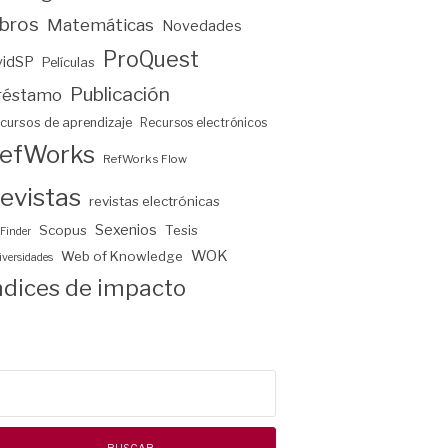
ibros
Matemáticas
Novedades
ProQuest
vidSP
Películas
Publicación
réstamo
cursos de aprendizaje
Recursos electrónicos
efWorks
RefWorks Flow
evistas
revistas electrónicas
Sexenios
Scopus
Tesis
Finder
WOK
Web of Knowledge
versidades
ndices de impacto
scar: