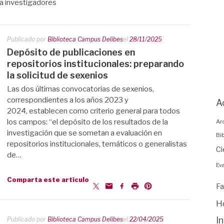
ra investigadores
Publicado por
Biblioteca Campus Delibes
el
28/11/2025
Depósito de publicaciones en
repositorios institucionales: preparando
la solicitud de sexenios
Las dos últimas convocatorias de sexenios,
correspondientes a los años 2023 y
A
2024, establecen como criterio general para todos
los campos: “el depósito de los resultados de la
Ar
investigación que se sometan a evaluación en
Bi
repositorios institucionales, temáticos o generalistas
Ci
de…
Eva
Comparta este artículo
Fa
H
I
Publicado por
Biblioteca Campus Delibes
el
22/04/2025