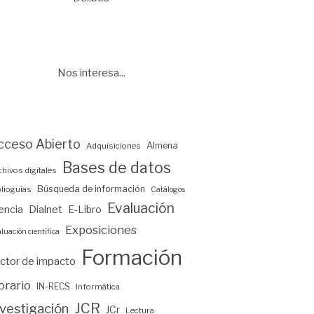
Nos interesa...
cceso Abierto
Almena
Adquisiciones
Bases de datos
chivos digitales
Búsqueda de información
blioguías
Catálogos
Evaluación
encia
Dialnet
E-Libro
Exposiciones
luación científica
Formación
ctor de impacto
orario
IN-RECS
Informática
JCR
nvestigación
JCr
Lectura