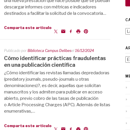
una nueva prestación que hace posible que se puedan
descargar informes con métricas e indicadores
destinados a facilitar la solicitud de la convocatoria…
C
Comparta este artículo
Ca
A
Publicado por
Biblioteca Campus Delibes
el
16/12/2024
Cómo identificar prácticas fraudulentas
Ar
en una publicación científica
¿Cómo identificar las revistas llamadas depredadoras
M
(predatory journals, pseudo-journals u otras
denominaciones)?, es decir, aquellas que solicitan
manuscritos y los admiten para publicar en acceso
abierto, previo cobro de las tasas de publicación
o Article Processing Charges (APC). Además de listas
enumerativas,…
Comparta este artículo