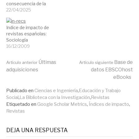
consecuencia de la
obligación de publicación
22/04/2025
en acceso abierto por
parte de las entidades
Indice de impacto de
financiadoras, la
revistas españolas:
disponibilidad de trabajos
Sociología
científicos sin suscripción
16/12/2009
es muy elevada. Los
datos reunidos en el
informe Medición del
Seguir
Últimas
Base de
Artículo anterior
Artículo siguiente
acceso abierto en las
adquisiciones
datos EBSCOhost
universidades…
eBooks
leyendo
Publicado en
Ciencias e Ingeniería
,
Educación y Trabajo
Social
,
La Biblioteca con la Investigación
,
Revistas
Etiquetado en
Google Scholar Metrics
,
Índices de impacto
,
Revistas
DEJA UNA RESPUESTA