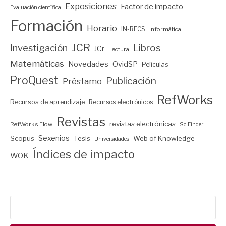
Exposiciones
Factor de impacto
Evaluación científica
Formación
Horario
IN-RECS
Informática
JCR
Investigación
Libros
JCr
Lectura
Matemáticas
Novedades
OvidSP
Películas
ProQuest
Publicación
Préstamo
RefWorks
Recursos de aprendizaje
Recursos electrónicos
Revistas
revistas electrónicas
RefWorks Flow
SciFinder
Sexenios
Scopus
Tesis
Web of Knowledge
Universidades
Índices de impacto
WOK
Buscar: