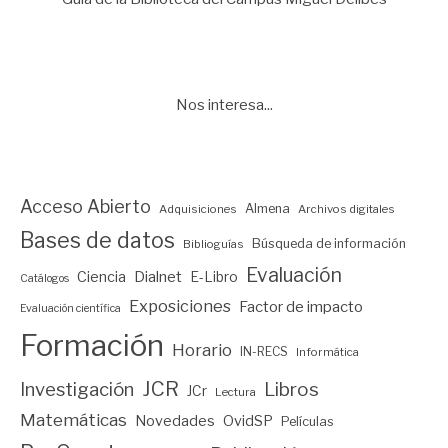
Nos interesa...
Acceso Abierto
Almena
Adquisiciones
Archivos digitales
Bases de datos
Búsqueda de información
Biblioguías
Evaluación
Ciencia
Dialnet
E-Libro
Catálogos
Exposiciones
Factor de impacto
Evaluación científica
Formación
Horario
IN-RECS
Informática
JCR
Investigación
Libros
JCr
Lectura
Matemáticas
Novedades
OvidSP
Películas