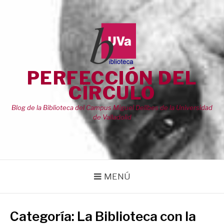
Saltar
al
contenido
PERFECCIÓN DEL
CÍRCULO
Blog de la Biblioteca del Campus Miguel Delibes de la Universidad
de Valladolid
MENÚ
Categoría:
La Biblioteca con la