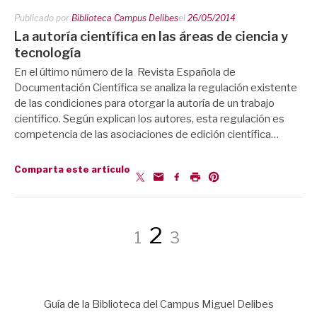
Publicado por
Biblioteca Campus Delibes
el
26/05/2014
La autoría científica en las áreas de ciencia y
tecnología
En el último número de la Revista Española de
Documentación Científica se analiza la regulación existente
de las condiciones para otorgar la autoría de un trabajo
científico. Según explican los autores, esta regulación es
competencia de las asociaciones de edición científica…
Comparta este artículo
Paginación
Página
Página
Página
2
1
3
de
Guía de la Biblioteca del Campus Miguel Delibes