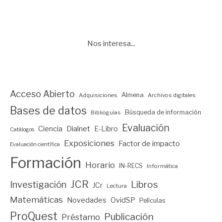
entradas
Nos interesa...
Acceso Abierto
Almena
Adquisiciones
Archivos digitales
Bases de datos
Búsqueda de información
Biblioguías
Evaluación
Ciencia
Dialnet
E-Libro
Catálogos
Exposiciones
Factor de impacto
Evaluación científica
Formación
Horario
IN-RECS
Informática
JCR
Investigación
Libros
JCr
Lectura
Matemáticas
Novedades
OvidSP
Películas
ProQuest
Publicación
Préstamo