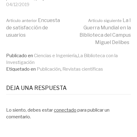
de investigación,
04/12/2019
congresos, tesis, y otras
actividades incluidas en el
Seguir
Encuesta
La I
Artículo anterior
Artículo siguiente
curriculum vitae de
de satisfacción de
Guerra Mundial en la
nuestro personal docente
usuarios
Biblioteca del Campus
e investigador. A través
leyendo
del portal de producción
Miguel Delibes
científica se intenta
facilitar y agilizar el
Publicado en
Ciencias e Ingeniería
,
La Biblioteca con la
proceso de evaluación de
Investigación
las…
Etiquetado en
Publicación
,
Revistas científicas
DEJA UNA RESPUESTA
Lo siento, debes estar
conectado
para publicar un
comentario.