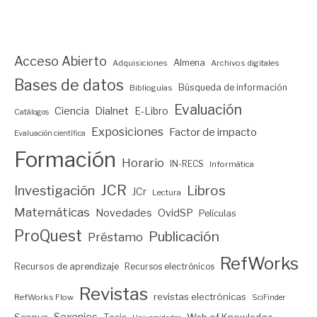
Acceso Abierto
Almena
Adquisiciones
Archivos digitales
Bases de datos
Búsqueda de información
Biblioguías
Evaluación
Ciencia
Dialnet
E-Libro
Catálogos
Exposiciones
Factor de impacto
Evaluación científica
Formación
Horario
IN-RECS
Informática
JCR
Investigación
Libros
JCr
Lectura
Matemáticas
Novedades
OvidSP
Películas
ProQuest
Publicación
Préstamo
RefWorks
Recursos de aprendizaje
Recursos electrónicos
Revistas
revistas electrónicas
RefWorks Flow
SciFinder
Sexenios
Scopus
Tesis
Web of Knowledge