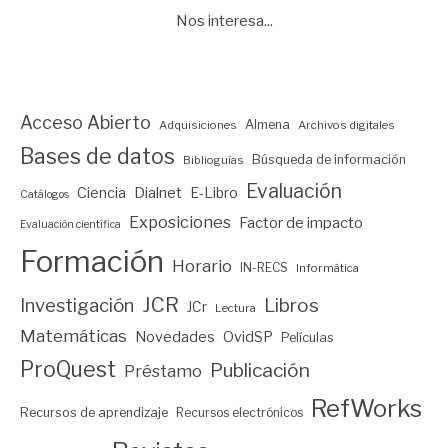
Nos interesa...
Acceso Abierto
Almena
Adquisiciones
Archivos digitales
Bases de datos
Búsqueda de información
Biblioguías
Evaluación
Ciencia
Dialnet
E-Libro
Catálogos
Exposiciones
Factor de impacto
Evaluación científica
Formación
Horario
IN-RECS
Informática
JCR
Investigación
Libros
JCr
Lectura
Matemáticas
Novedades
OvidSP
Películas
ProQuest
Publicación
Préstamo
RefWorks
Recursos de aprendizaje
Recursos electrónicos