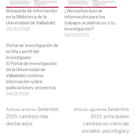
Búsqueda de información
¿Necesitas buscar
en la Biblioteca de la
información para tus
Universidad de Valladolid
trabajos académicos o tu
06/10/2022
investigación?
02/05/2025
Portal de Investigación de
la UVa y perfil del
investigador
El Portal de investigación
de la Universidad de
Valladolid contiene
información sobre
publicaciones, proyectos
de investigación,
04/12/2019
congresos, tesis, y otras
actividades incluidas en el
Seguir
Sexenios
Sexenios
Artículo anterior
Artículo siguiente
curriculum vitae de
2015: cambios más
2015: principales
nuestro personal docente
destacados
cambios en ciencias
e investigador. A través
leyendo
del portal de producción
sociales, psicología y