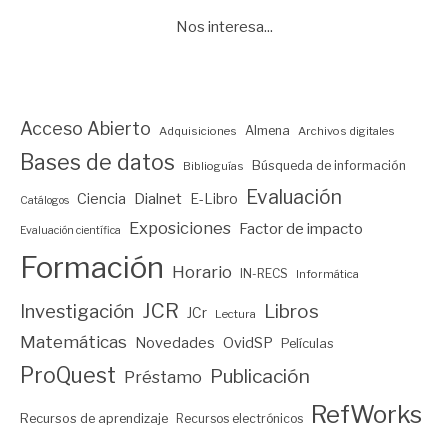
Nos interesa...
Acceso Abierto
Almena
Adquisiciones
Archivos digitales
Bases de datos
Búsqueda de información
Biblioguías
Evaluación
Ciencia
Dialnet
E-Libro
Catálogos
Exposiciones
Factor de impacto
Evaluación científica
Formación
Horario
IN-RECS
Informática
JCR
Investigación
Libros
JCr
Lectura
Matemáticas
Novedades
OvidSP
Películas
ProQuest
Publicación
Préstamo
RefWorks
Recursos de aprendizaje
Recursos electrónicos