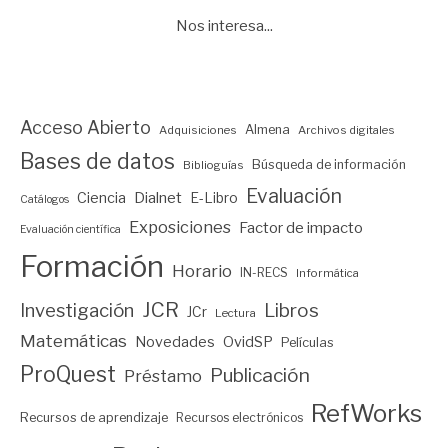
Nos interesa...
Acceso Abierto
Almena
Adquisiciones
Archivos digitales
Bases de datos
Búsqueda de información
Biblioguías
Evaluación
Ciencia
Dialnet
E-Libro
Catálogos
Exposiciones
Factor de impacto
Evaluación científica
Formación
Horario
IN-RECS
Informática
JCR
Investigación
Libros
JCr
Lectura
Matemáticas
Novedades
OvidSP
Películas
ProQuest
Publicación
Préstamo
RefWorks
Recursos de aprendizaje
Recursos electrónicos