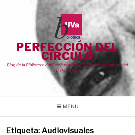
Saltar
al
contenido
PERFECCIÓN DEL
CÍRCULO
Blog de la Biblioteca del Campus Miguel Delibes de la Universidad
de Valladolid
MENÚ
Etiqueta:
Audiovisuales