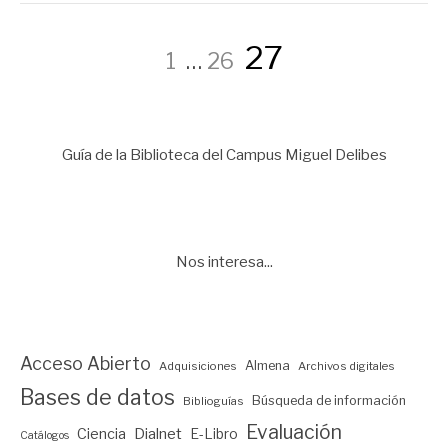
Paginación
Página
Página
Página
27
1
…
26
de
Guía de la Biblioteca del Campus Miguel Delibes
entradas
Nos interesa...
Acceso Abierto
Almena
Adquisiciones
Archivos digitales
Bases de datos
Búsqueda de información
Biblioguías
Evaluación
Ciencia
Dialnet
E-Libro
Catálogos