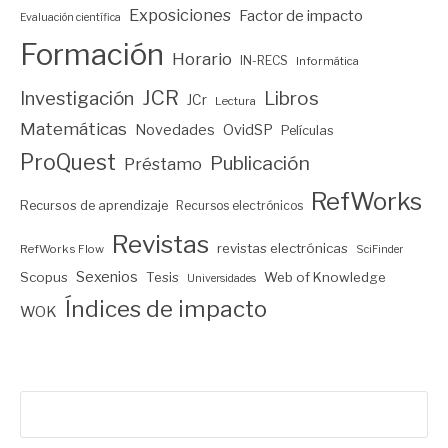
Exposiciones
Factor de impacto
Evaluación científica
Formación
Horario
IN-RECS
Informática
JCR
Investigación
Libros
JCr
Lectura
Matemáticas
Novedades
OvidSP
Películas
ProQuest
Publicación
Préstamo
RefWorks
Recursos de aprendizaje
Recursos electrónicos
Revistas
revistas electrónicas
RefWorks Flow
SciFinder
Sexenios
Scopus
Tesis
Web of Knowledge
Universidades
Índices de impacto
WOK
Buscar: