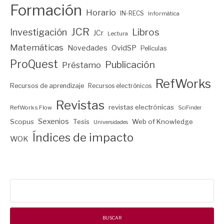
Formación
Horario
IN-RECS
Informática
JCR
Investigación
Libros
JCr
Lectura
Matemáticas
Novedades
OvidSP
Películas
ProQuest
Publicación
Préstamo
RefWorks
Recursos de aprendizaje
Recursos electrónicos
Revistas
revistas electrónicas
RefWorks Flow
SciFinder
Sexenios
Scopus
Tesis
Web of Knowledge
Universidades
Índices de impacto
WOK
Buscar: