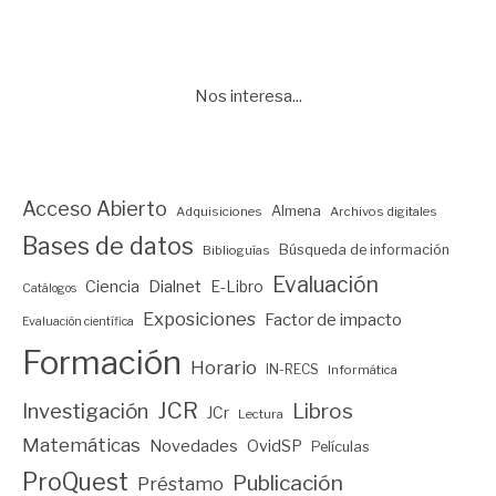
Nos interesa...
Acceso Abierto
Almena
Adquisiciones
Archivos digitales
Bases de datos
Búsqueda de información
Biblioguías
Evaluación
Ciencia
Dialnet
E-Libro
Catálogos
Exposiciones
Factor de impacto
Evaluación científica
Formación
Horario
IN-RECS
Informática
JCR
Investigación
Libros
JCr
Lectura
Matemáticas
Novedades
OvidSP
Películas
ProQuest
Publicación
Préstamo