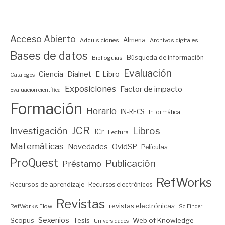
Acceso Abierto
Almena
Adquisiciones
Archivos digitales
Bases de datos
Búsqueda de información
Biblioguías
Evaluación
Ciencia
Dialnet
E-Libro
Catálogos
Exposiciones
Factor de impacto
Evaluación científica
Formación
Horario
IN-RECS
Informática
JCR
Investigación
Libros
JCr
Lectura
Matemáticas
Novedades
OvidSP
Películas
ProQuest
Publicación
Préstamo
RefWorks
Recursos de aprendizaje
Recursos electrónicos
Revistas
revistas electrónicas
RefWorks Flow
SciFinder
Sexenios
Scopus
Tesis
Web of Knowledge
Universidades