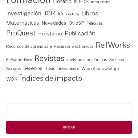
Horario
IN-RECS
Informática
JCR
Investigación
Libros
JCr
Lectura
Matemáticas
Novedades
OvidSP
Películas
ProQuest
Publicación
Préstamo
RefWorks
Recursos de aprendizaje
Recursos electrónicos
Revistas
revistas electrónicas
RefWorks Flow
SciFinder
Sexenios
Scopus
Tesis
Web of Knowledge
Universidades
Índices de impacto
WOK
Buscar: