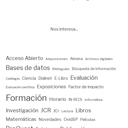
Nos interesa...
Acceso Abierto
Almena
Adquisiciones
Archivos digitales
Bases de datos
Búsqueda de información
Biblioguías
Evaluación
Ciencia
Dialnet
E-Libro
Catálogos
Exposiciones
Factor de impacto
Evaluación científica
Formación
Horario
IN-RECS
Informática
JCR
Investigación
Libros
JCr
Lectura
Matemáticas
Novedades
OvidSP
Películas