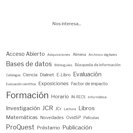
Nos interesa...
Acceso Abierto
Almena
Adquisiciones
Archivos digitales
Bases de datos
Búsqueda de información
Biblioguías
Evaluación
Ciencia
Dialnet
E-Libro
Catálogos
Exposiciones
Factor de impacto
Evaluación científica
Formación
Horario
IN-RECS
Informática
JCR
Investigación
Libros
JCr
Lectura
Matemáticas
Novedades
OvidSP
Películas
ProQuest
Publicación
Préstamo