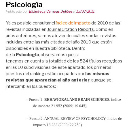
Psicología
Publicado por
Biblioteca Campus Delibes
el
13/07/2011
Ya es posible consultar el
índice de impacto
de 2010 de las
revistas indizadas en
Journal Citation Reports
. Como en
años anteriores, vamos a ir viendo cuáles son las revistas
incluidas entre las más citadas del año 2010 que están
disponibles en nuestra biblioteca.
Dentro
de la
Psicología
, observamos que, si
tenemos en cuenta la totalidad de los 524 títulos recogidos
en las 10 subdivisiones de este apartado, los primeros
puestos del ranking están ocupados por
las mismas
revistas que aparecían el año anterior
, aunque se
intercambian los puestos:
–
Puesto 1:
BEHAVIORAL AND BRAIN SCIENCES
; índice
de impacto 21.952 (2009: 19.045)
–
Puesto 2:
ANNUAL REVIEW OF PSYCHOLOGY
; índice de
impacto 18.288 (2009: 22.750)