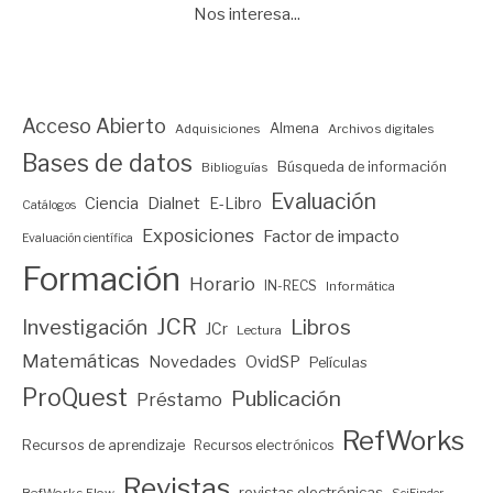
Nos interesa...
Acceso Abierto
Almena
Adquisiciones
Archivos digitales
Bases de datos
Búsqueda de información
Biblioguías
Evaluación
Ciencia
Dialnet
E-Libro
Catálogos
Exposiciones
Factor de impacto
Evaluación científica
Formación
Horario
IN-RECS
Informática
JCR
Investigación
Libros
JCr
Lectura
Matemáticas
Novedades
OvidSP
Películas
ProQuest
Publicación
Préstamo
RefWorks
Recursos de aprendizaje
Recursos electrónicos
Revistas
revistas electrónicas