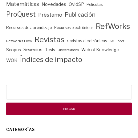
Matemáticas
Novedades
OvidSP
Películas
ProQuest
Publicación
Préstamo
RefWorks
Recursos de aprendizaje
Recursos electrónicos
Revistas
revistas electrónicas
RefWorks Flow
SciFinder
Sexenios
Scopus
Tesis
Web of Knowledge
Universidades
Índices de impacto
WOK
Buscar:
CATEGORÍAS