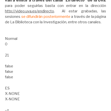
van a emitir a través del canal “
En directo
” de la UVa
,
para poder seguirlas basta con entrar en la dirección
http://video.uva.es/endirecto
.
Al estar grabadas, las
sesiones
se difundirán posteriormente
a través de la página
de La Biblioteca con la Investigación, entre otros canales.
Normal
0
21
false
false
false
ES
X-NONE
X-NONE
–>