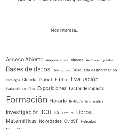
Nos interesa...
Acceso Abierto
Almena
Adquisiciones
Archivos digitales
Bases de datos
Búsqueda de información
Biblioguías
Evaluación
Ciencia
Dialnet
E-Libro
Catálogos
Exposiciones
Factor de impacto
Evaluación científica
Formación
Horario
IN-RECS
Informática
JCR
Investigación
Libros
JCr
Lectura
Matemáticas
Novedades
OvidSP
Películas