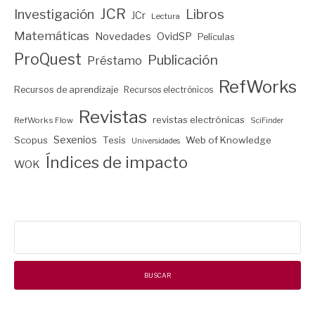
JCR
Investigación
Libros
JCr
Lectura
Matemáticas
Novedades
OvidSP
Películas
ProQuest
Publicación
Préstamo
RefWorks
Recursos de aprendizaje
Recursos electrónicos
Revistas
revistas electrónicas
RefWorks Flow
SciFinder
Sexenios
Scopus
Tesis
Web of Knowledge
Universidades
Índices de impacto
WOK
Buscar: