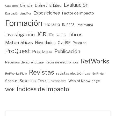
Evaluación
Ciencia
Dialnet
E-Libro
Catálogos
Exposiciones
Factor de impacto
Evaluación científica
Formación
Horario
IN-RECS
Informática
JCR
Investigación
Libros
JCr
Lectura
Matemáticas
Novedades
OvidSP
Películas
ProQuest
Publicación
Préstamo
RefWorks
Recursos de aprendizaje
Recursos electrónicos
Revistas
revistas electrónicas
RefWorks Flow
SciFinder
Sexenios
Scopus
Tesis
Web of Knowledge
Universidades
Índices de impacto
WOK
Buscar: