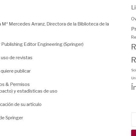
L
O
 Mª Mercedes Arranz, Directora de la Biblioteca de la
P
Re
 Publishing Editor Engineering (Springer)
R
/ uso de revistas
R
Sci
 quiere publicar
Uni
hos & Permisos
Í
pacto) y estadísticas de uso
cación de su artículo
Bu
 de Springer