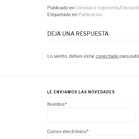
leyendo
estos protocolos (ya
accesibles a través del
Publicado en
Ciencias e Ingeniería
,
Educación
catálogo
Etiquetado en
Publicación
Almena, segmentados…
DEJA UNA RESPUESTA
Lo siento, debes estar
conectado
para publ
LE ENVIAMOS LAS NOVEDADES
Nombre*
Correo electrónico*