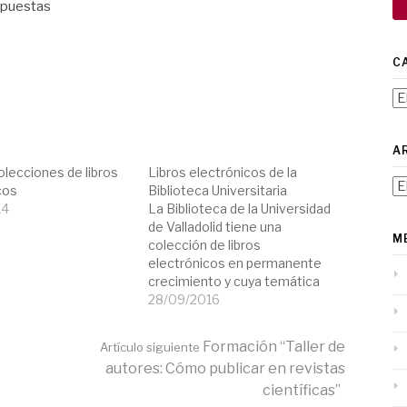
spuestas
C
Ca
A
lecciones de libros
Libros electrónicos de la
Ar
cos
Biblioteca Universitaria
14
La Biblioteca de la Universidad
de Valladolid tiene una
M
colección de libros
electrónicos en permanente
crecimiento y cuya temática
abarca la mayor parte de las
28/09/2016
disciplinas impartidas en la
Universidad de Valladolid. El
Formación “Taller de
Artículo siguiente
acceso a estos libros puede
autores: Cómo publicar en revistas
hacerse tanto desde el
científicas”
catálogo Almena, donde se