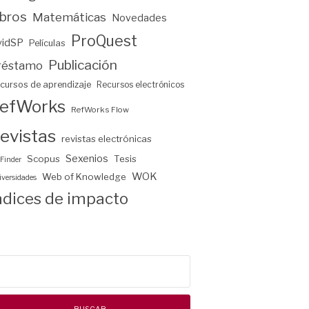
ibros
Matemáticas
Novedades
ProQuest
vidSP
Películas
Publicación
réstamo
cursos de aprendizaje
Recursos electrónicos
efWorks
RefWorks Flow
evistas
revistas electrónicas
Sexenios
Scopus
Tesis
Finder
WOK
Web of Knowledge
versidades
ndices de impacto
scar: