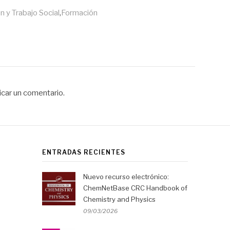
describen todos los recursos
electrónicos adquiridos por la
 y Trabajo Social
,
Formación
BUVa, como…
icar un comentario.
ENTRADAS RECIENTES
Nuevo recurso electrónico:
ChemNetBase CRC Handbook of
Chemistry and Physics
09/03/2026