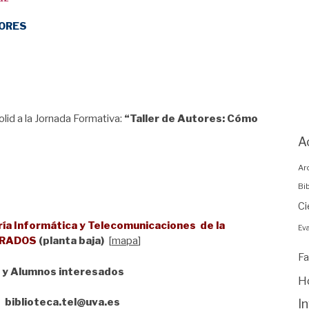
TORES
dolid a la Jornada Formativa:
“Taller de Autores: Cómo
A
Ar
Bi
Ci
ería Informática y Telecomunicaciones de la
Eva
GRADOS
(planta baja)
[
mapa
]
Fa
 y Alumnos interesados
H
I
biblioteca.tel@uva.es