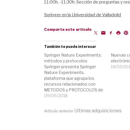
11:00h. -11:30h. Sección de preguntas y re
Springer en la Universidad de Valladolid
Comparta este artículo
También te puede interesar
Springer Nature Experiments:
Nuevas co
métodos y protocolos
electróni
Springer presenta Springer
14/03/20
Nature Experiments,
plataforma que agrupa los
recursos relacionados con
METODOS y PROTOCOLOS de
NATURE y SPRIGER. La
09/05/2018
Universidad de Valladolid
dispone ya de Springer
Seguir
Ultimas adquisiciones
Artículo anterior
Protocols y a través del nuevo
recurso los investigadores
podrán acceder no solo a