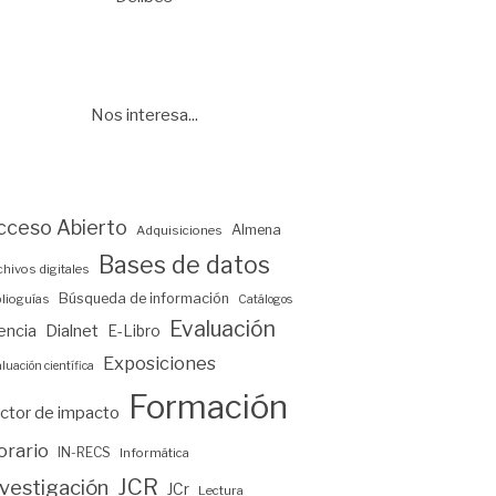
Nos interesa...
cceso Abierto
Almena
Adquisiciones
Bases de datos
chivos digitales
Búsqueda de información
blioguías
Catálogos
Evaluación
encia
Dialnet
E-Libro
Exposiciones
luación científica
Formación
ctor de impacto
orario
IN-RECS
Informática
JCR
nvestigación
JCr
Lectura