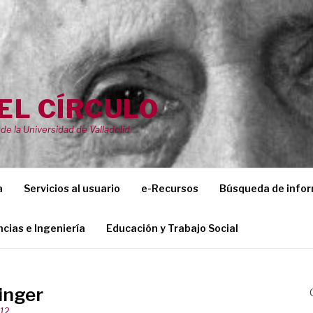
EL CÍRCULO
de la Universidad de Valladolid
a
Servicios al usuario
e-Recursos
Búsqueda de info
ncias e Ingeniería
Educación y Trabajo Social
ringer
012