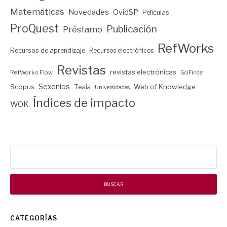
Matemáticas
Novedades
OvidSP
Películas
ProQuest
Publicación
Préstamo
RefWorks
Recursos de aprendizaje
Recursos electrónicos
Revistas
revistas electrónicas
RefWorks Flow
SciFinder
Sexenios
Scopus
Tesis
Web of Knowledge
Universidades
Índices de impacto
WOK
Buscar:
CATEGORÍAS