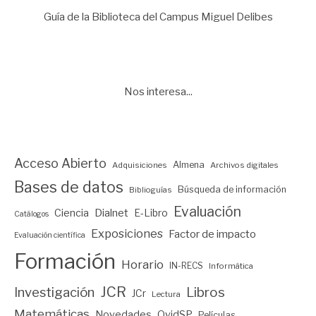
Guía de la Biblioteca del Campus Miguel Delibes
Nos interesa...
Acceso Abierto
Almena
Adquisiciones
Archivos digitales
Bases de datos
Búsqueda de información
Biblioguías
Evaluación
Ciencia
Dialnet
E-Libro
Catálogos
Exposiciones
Factor de impacto
Evaluación científica
Formación
Horario
IN-RECS
Informática
JCR
Investigación
Libros
JCr
Lectura
Matemáticas
Novedades
OvidSP
Películas