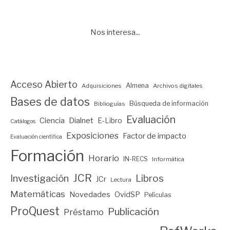
Nos interesa...
Acceso Abierto
Almena
Adquisiciones
Archivos digitales
Bases de datos
Búsqueda de información
Biblioguías
Evaluación
Ciencia
Dialnet
E-Libro
Catálogos
Exposiciones
Factor de impacto
Evaluación científica
Formación
Horario
IN-RECS
Informática
JCR
Investigación
Libros
JCr
Lectura
Matemáticas
Novedades
OvidSP
Películas
ProQuest
Publicación
Préstamo