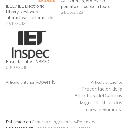
AENORmás, el servicio
IEEE / IEE Electronic
permite el acceso a texto
Library: sesiones
completo de todas las
21/06/2023
interactivas de formación
normas vigentes del
19/11/2012
Catálogo AENOR, tanto
las homologadas, como
las ratificadas, incluidas
las anuladas y sustituidas.
En 2003 se ha mejorado
la interfaz, la nueva
plataforma de
Base de datos INSPEC
AENORmás permite
03/10/2018
tener acceso…
Seguir
Kopernio
Artículo anterior
Artículo siguiente
Presentación de la
Biblioteca del Campus
leyendo
Miguel Delibes a los
nuevos alumnos
Publicado en
Ciencias e Ingeniería
,
e-Recursos