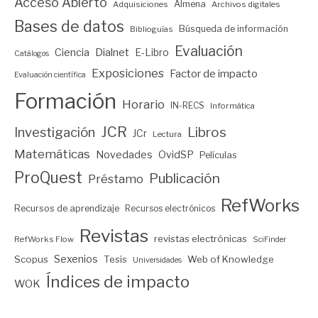
Acceso Abierto
Almena
Adquisiciones
Archivos digitales
Bases de datos
Búsqueda de información
Biblioguías
Evaluación
Ciencia
Dialnet
E-Libro
Catálogos
Exposiciones
Factor de impacto
Evaluación científica
Formación
Horario
IN-RECS
Informática
JCR
Investigación
Libros
JCr
Lectura
Matemáticas
Novedades
OvidSP
Películas
ProQuest
Publicación
Préstamo
RefWorks
Recursos de aprendizaje
Recursos electrónicos
Revistas
revistas electrónicas
RefWorks Flow
SciFinder
Sexenios
Scopus
Tesis
Web of Knowledge
Universidades
Índices de impacto
WOK