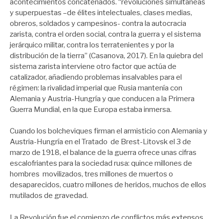
acontecimientos concatenados. “revoluciones simultáneas
y superpuestas –de élites intelectuales, clases medias,
obreros, soldados y campesinos- contra la autocracia
zarista, contra el orden social, contra la guerra y el sistema
jerárquico militar, contra los terratenientes y por la
distribución de la tierra” (Casanova, 2017). En la quiebra del
sistema zarista interviene otro factor que actúa de
catalizador, añadiendo problemas insalvables para el
régimen: la rivalidad imperial que Rusia mantenía con
Alemania y Austria-Hungría y que conducen a la Primera
Guerra Mundial, en la que Europa estaba inmersa.
Cuando los bolcheviques firman el armisticio con Alemania y
Austria-Hungría en el Tratado de Brest-Litovsk el 3 de
marzo de 1918, el balance de la guerra ofrece unas cifras
escalofriantes para la sociedad rusa: quince millones de
hombres movilizados, tres millones de muertos o
desaparecidos, cuatro millones de heridos, muchos de ellos
mutilados de gravedad.
La Revolución fue el comienzo de conflictos más extensos