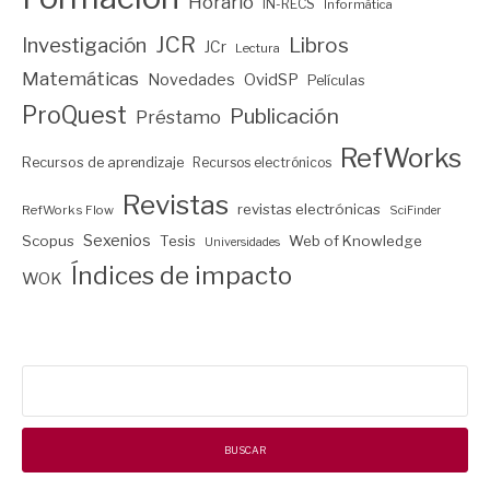
Horario
IN-RECS
Informática
JCR
Investigación
Libros
JCr
Lectura
Matemáticas
Novedades
OvidSP
Películas
ProQuest
Publicación
Préstamo
RefWorks
Recursos de aprendizaje
Recursos electrónicos
Revistas
revistas electrónicas
RefWorks Flow
SciFinder
Sexenios
Scopus
Tesis
Web of Knowledge
Universidades
Índices de impacto
WOK
Buscar: